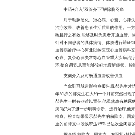
中药+介入“双管齐下”解除胸闷痛
对于动脉硬化、冠心病、心衰、心律失
治疗效果、改善患者生活质量的作用。一方
熟且行之有效,能够及时为患者开通血管、恢
针对不同患者的具体病情、体质进行辨证组
血管病诊疗中心河北以岭医院心血管病科充
心衰、复杂心律失常等心血管重大疾病治疗,
环,整合调节,从而能够较好地缓解症状、控
支架介入及时畅通血管改善供血
当拿到冠脉造影检查报告后,郝先生才恍
年61岁的郝先生在大约一个月前突然出现
郝先生一时有些难以置信,他虽然患有糖尿病
病”呢?为了进一步明确诊断、进行治疗,他
检查。检查结果显示郝先生的前降支、回旋
重的前降支中段狭窄达99%,已达次全闭塞
据介绍,前降支、回旋支、右冠状动脉