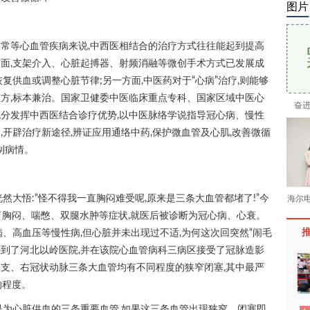
图片
常等心血管疾病来说,中西医相结合的治疗方式往往能起到提高
面,支架介入、心脏起搏器、射频消融等微创手术方式已发展成
复供血或调整心脏节律;另一方面,中医药对于“心病”治疗,则能够
方,标本兼治。国家卫健委中医临床重点专科、国家区域中医心
奋进
分发挥中西医结合诊疗优势,以中医脉络学说指导冠心病、慢性
开辟治疗新途径,辨证应用通络中药,保护微血管及心肌,改善微循
制病情。
然大悟:“怪不得我一直胸闷难受呢,原来是三条大血管都堵了!”今
海尔
了胸闷、喘憋、双腿水肿等症状,就医后被诊断为冠心病、心衰。
、高血压等慢性病,但心脏并未出现过不适,为何这次回突然“闹毛
来到了河北以岭医院,并在该院心血管病科三病区接受了冠脉造影
支、右冠状动脉三条大血管均有不同程度的狭窄闭塞,其中最严
的程度。
是为心脏供血的三条重要血管,如果这三条血管出现狭窄、闭塞即