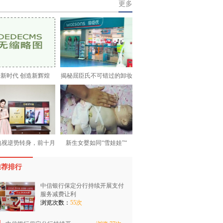
更多
新时代 创造新辉煌
揭秘屈臣氏不可错过的卸妆
电视逆势转身，前十月
新生女婴如同“雪娃娃”“
推荐排行
中信银行保定分行持续开展支付
服务减费让利
浏览次数：
55次