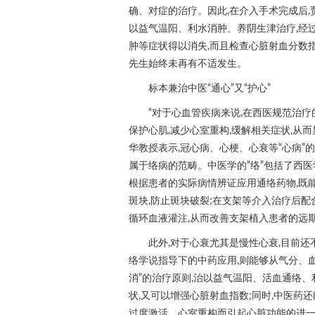
确、对症的治疗。因此,在介入手术完成后,
以益气温阳、利水消肿、养阴生津治疗,经
肿等症状得以消失,而且检查心脏射血分数
先生始终未再有不适发生。
标本兼治中医“通心”又“护心”
“对于心血管疾病来说,在西医规范治疗
保护心肌,减少心室重构,缓解相关症状,从
华教授表示,冠心病、心梗、心衰等“心病”
属于络病的范畴。中医学的“络”包括了西医
根据患者的实际病情辨证应用通络药物,既能
斑块,防止斑块破裂;在支架等介入治疗后配
循环血液灌注,从而改善支架植入患者的远
此外,对于心衰尤其是慢性心衰,目前还
络学说指导下的中药应用,则能够从气分、
消”的治疗原则,治以益气温阳、活血通络
状,又可以增强心脏射血指数;同时,中医药
过度激活、心室重构而引起心脏功能的进一