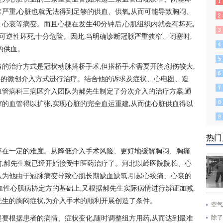
常严重,心脏也就无法得到足够的供血、供氧,从而可能导致胸闷、
心衰等病变。而且心梗在发生40分钟后,心肌组织内就会有坏死,
可逆性坏死,十分危险。因此,当明确诊断冠脉严重狭窄、闭塞时,
的供血。
的治疗方式是冠状动脉搭桥手术,但搭桥手术需要开胸,创伤较大,
小的微创介入方式进行治疗。结合他的诉求及症状、心电图、造
血管病科三病区介入团队为郝先生制定了分次介入的治疗方案,通
窄的血管得以扩张,实现心脏的完全血运重建,从而使心脏供血得以
热门
存在一定的难度。从降低介入手术风险、更好地缓解胸闷、胸痛
前,郝先生就已经开始接受中医药治疗了。河北以岭医院院长、心
认为他由于冠脉病变导致心肌长期缺血缺氧,引起心绞痛、心衰的
血性心肌病协定方的基础上,又根据郝先生实际病情进行辨证加减,
先生的胸闷症状,为介入手术的顺利开展创造了条件。
空气
除了
是要根据患者的病情、症状变化,随时调整组方用药,从而达到最准