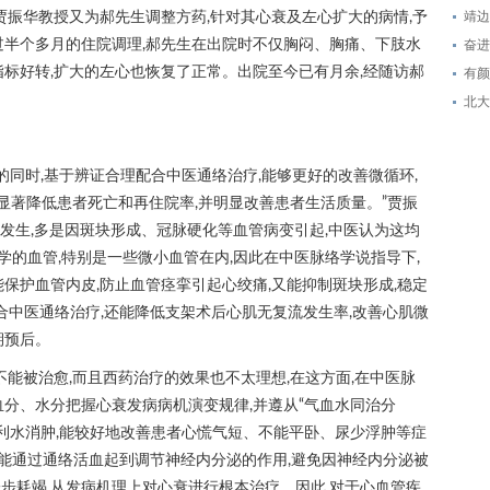
靖边
贾振华教授又为郝先生调整方药,针对其心衰及左心扩大的病情,予
过半个多月的住院调理,郝先生在出院时不仅胸闷、胸痛、下肢水
奋进
指标好转,扩大的左心也恢复了正常。出院至今已有月余,经随访郝
有颜
北大
的同时,基于辨证合理配合中医通络治疗,能够更好的改善微循环,
而显著降低患者死亡和再住院率,并明显改善患者生活质量。”贾振
的发生,多是因斑块形成、冠脉硬化等血管病变引起,中医认为这均
学的血管,特别是一些微小血管在内,因此在中医脉络学说指导下,
保护血管内皮,防止血管痉挛引起心绞痛,又能抑制斑块形成,稳定
合中医通络治疗,还能降低支架术后心肌无复流发生率,改善心肌微
期预后。
不能被治愈,而且西药治疗的效果也不太理想,在这方面,在中医脉
血分、水分把握心衰发病病机演变规律,并遵从“气血水同治分
、利水消肿,能较好地改善患者心慌气短、不能平卧、尿少浮肿等症
还能通过通络活血起到调节神经内分泌的作用,避免因神经内分泌被
步耗竭,从发病机理上对心衰进行根本治疗。因此,对于心血管疾