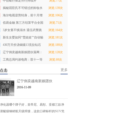
中信银行保定分行持续开
浏览:77次
展“支付降费 让利
揭秘屈臣氏不可错过的卸妆水
浏览:139次
爆款指南
海尔电视逆势转身，前十月增
浏览:106次
幅远超行业
佰易金融 第三方结算平台全国
浏览:71次
启动新闻发布
3岁女童不慎溺水 退伍武警跳
浏览:164次
河救人悄然离开
新生女婴如同“雪娃娃”“自动输
浏览:181次
血”给了妈
430万天价汤锅镶13克拉钻石
浏览:189次
网友：背不起锅
辽宁倒卖越南新娘团伙落网：
浏览:128次
30余位“新娘”
工商总局约谈电商：双十一等
浏览:69次
促销禁先涨价再
更多
点击
辽宁倒卖越南新娘团伙
2016-11-09
净化器哪个牌子好，皇帝尼、易彤、亚都三款净
潜艇级钢材航天级焊接，这款口碑标杆的SUV凭