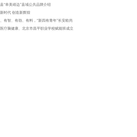
县“阜美靖边”县域公共品牌介绍
新时代 创造新辉煌
、有智、有劲、有料，“新四有青年”长安欧尚
医疗脑健康、北京市昌平职业学校赋能班成立