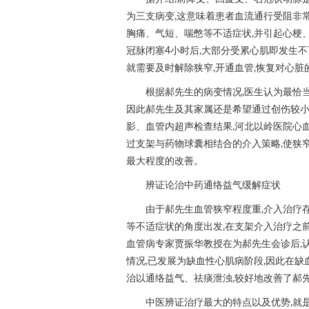
为三支病变,这意味着患者血流通行受阻非
胸痛、气短、喘憋等不适症状,并引起心梗、
冠脉闭塞4小时后,大部分受累心肌即发生不
就需要及时解除狭窄,开通血管,恢复对心脏
根据郝先生的病变情况,医生认为最恰当
因此郝先生及其家属还是希望通过创伤较
影、血管内超声检查结果,河北以岭医院心
过支架与药物球囊相结合的介入策略,使狭
最大程度的改善。
辨证论治中药通络益气缓解症状
由于郝先生血管狭窄程度重,介入治疗
等不适症状的角度出发,在支架介入治疗之
血管病专家贾振华教授在为郝先生会诊后,
情况,已发展为缺血性心肌病阶段,因此在缺
治以通络益气、祛痰泄浊,较好地改善了郝
中医辨证治疗最大的特点以及优势,就