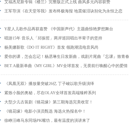
艾福杰尼新专辑《楼兰》完整版正式上线 曲风多元内容获赞
王军导演《在天堂等我》发布终极海报 地震催泪诀别化为永恒之恋
Y星人儿歌作品再获嘉赞 《中国新声代》主题曲惊艳梦想舞台
唱游15年 音乐人「邱振哲」两岸巡回唱出半辈子的坚持
杨美娜新歌《DO IT RIGHT》首发 领跑潮流电音风尚
爱你的课，怎会忘记！杨丞琳生日发新曲，戏剧片尾曲『忘课』致青
BET.A最新单曲《MY GIRL》MV全球首发，无畏前行唤醒心中的爱情
《凤凰无双》播放量突破26亿 丁子峻以歌升级演绎
紧致小脸的奥秘，尽在OLAY全球首发高端臻粹系列
大型少儿古装剧《镜花缘》第三期海选完美收官！
《镜花缘》电影小演员甄选 海选火热报名中！
徐峥汪峰马东同场PK嘴功，最有温度的演讲来了