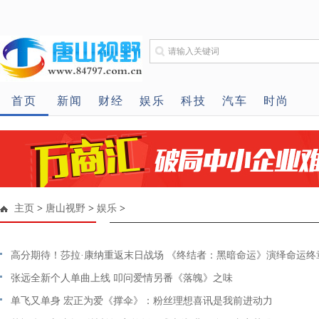
首页
新闻
财经
娱乐
科技
汽车
时尚
主页
>
唐山视野
>
娱乐
>
高分期待！莎拉·康纳重返末日战场 《终结者：黑暗命运》演绎命运终
张远全新个人单曲上线 叩问爱情另番《落魄》之味
单飞又单身 宏正为爱《撑伞》：粉丝理想喜讯是我前进动力