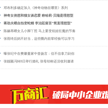
邓布利多确定加入《神奇动物在哪里》系列
神奇女侠想和猫女谈恋爱 称哈莉·贝瑞是理想型
蒋劲夫晒自拍变蛇精 李治廷留言“简直理想型”
陈赫再晒女儿小脚丫照 马上要变炫娃狂魔的节奏
张雨绮后妈不好当，这些圈内前辈经验可以学习
曝张纪中在樊馨蔓家中曾扬言：信不信拿刀剁你
张靓颖冯轲8日举行婚礼 张母却称还没收到邀请