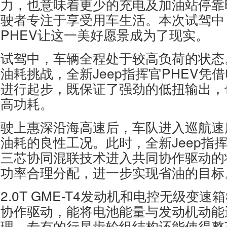
力，也意味着更少的充电及加油站停靠
驶者专注于享受用车生活。本次试驾中，
PHEV让这一美好愿景成为了现实。
试驾中，车辆全程处于较高负荷的状态
油耗挑战，全新Jeep指挥官PHEV凭
进行起步，既保证了强劲的低扭输出，
高功耗。
驶上惠深沿海高速后，车队进入巡航速
油耗的良性工况。此时，全新Jeep指挥
三芯协同混联技术进入共同协作驱动的
功率合理分配，进一步实现省油的目标
2.0T GME-T4发动机和电控无级变速箱
协作驱动，能将电池能量与发动机动能
理，专有的行星齿轮组结构还能使得整