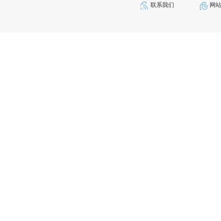
联系我们
网