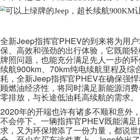
全新Jeep指挥官PHEV的到来将为用
保、高效和强劲的出行体验，它既能轻
牌照问题，也能充分满足先人一步的环
续航900km、70km纯电续航里程及综合1
耗，全新Jeep指挥官PHEV在确保强
顾燃油经济性，将同时满足新能源消费
零排放，与长途低油耗高续航的需求。
2020年的开端也许有诸多不顺和意外
不会停下。一辆指挥官PHEV既能满足
求，又为环保增添了一份力量，都说世
全，至少在买车这件事上，Jeep给出