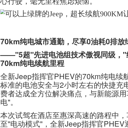
心行驶，毫无里程焦虑烦恼。
70km纯电城市通勤，尽享0油耗0排放
——"5超"先进电池组技术傲视同级，"
70km纯电续航里程
全新Jeep指挥官PHEV的70km纯电
标准的电池安全与2小时左右的快捷充
费者达成全方位解决痛点，与新能源用
电"。
本次试驾在酒店至惠深高速的路程中，
至"电动模式"，全新Jeep指挥官PHE