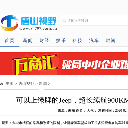
首页
新闻
财经
娱乐
科技
汽车
时尚
主页
>
唐山视野
>
新闻
>
可以上绿牌的Jeep，超长续航900
来源：未知 作者： 人气： 发布时间：2020-02-
摘要：大城市糟糕的路况和政策的限制，让新能源车型成为了很多消费者在购车时