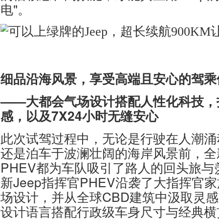
电"。
细品沿海风景，享受高端且安心的驾乘
——大都会气场设计搭配人性化科技，
感，以及7X24小时无缝安心
此次试驾过程中，无论是行驶在人潮涌
还是泊车于波澜壮阔的海岸风景前，全新
PHEV都为车队吸引了路人的回头旅与
新Jeep指挥官PHEV沿袭了大指挥官
场设计，并从全球CBD建筑中汲取灵
设计语言搭配行政级车身尺寸与经典横