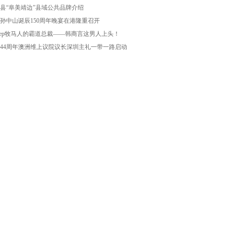
县“阜美靖边”县域公共品牌介绍
孙中山诞辰150周年晚宴在港隆重召开
eep牧马人的霸道总裁——韩商言这男人上头！
44周年澳洲维上议院议长深圳主礼一带一路启动