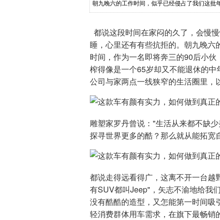
朝九晚六的工作时间，似乎已经侵占了我们这批年
前沿，但因工作这份担子，把自
都说这段时间在家闷的久了，会慢慢
睡，心里还有有些抗拒的。朝九晚六
时间，作为一名即将奔三的90后小
榨得像是一个65岁却又不能退休的
公司与家两点一线狭窄的生活圈里，以
雕塑家罗丹曾说："生活从来都不缺少
探寻世界更多的酷？那么就从能拓宽
都说走得远看得广，这离不开一台越
有SUV都叫Jeep"，矢志不渝地
没有酷酷的造型，又怎能第一时间吸引
轻消费群体用车需求，在旗下最畅销