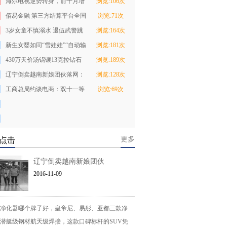
海尔电视逆势转身，前十月增
浏览:106次
幅远超行业
佰易金融 第三方结算平台全国
浏览:71次
启动新闻发布
3岁女童不慎溺水 退伍武警跳
浏览:164次
河救人悄然离开
新生女婴如同“雪娃娃”“自动输
浏览:181次
血”给了妈
430万天价汤锅镶13克拉钻石
浏览:189次
网友：背不起锅
辽宁倒卖越南新娘团伙落网：
浏览:128次
30余位“新娘”
工商总局约谈电商：双十一等
浏览:69次
促销禁先涨价再
更多
点击
辽宁倒卖越南新娘团伙
2016-11-09
净化器哪个牌子好，皇帝尼、易彤、亚都三款净
潜艇级钢材航天级焊接，这款口碑标杆的SUV凭