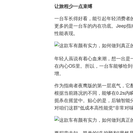
让旅程少一点束缚
一台车长得好看，能引起年轻消费者
更多的是一台车的内在功底。Jeep
性能表现。
年轻人虽说有着心血来潮，想一出是
在内心OS里。所以，一台车能够给
增。
作为指南者夜鹰版的第一层底气，它配备的
根据当前路况的不同，能够在0.2s
扼杀在摇篮中。贴心的是，后轴智能
对咱们这群"低成本高性能党"非常对
要探索未知，简单的"失控预判"显然