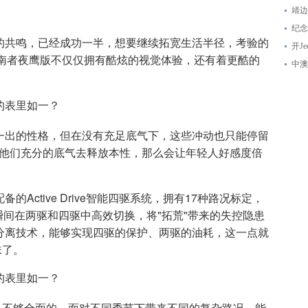
靖边
纪念
的共鸣，已经成功一半，想要继续拓宽生活半径，考验的
开J
指南者夜鹰版不仅仅拥有酷炫的视觉体验，还有着更酷的
中澳
一出的性格，但在没有充足底气下，这些冲动也只能停留
到他们充分的底气去释放本性，那么会让年轻人好感度倍
Active Drive智能四驱系统，拥有17种路况标定，
内瞬间在两驱和四驱中高效切换，将"拓荒"带来的失控隐患
分离技术，能够实现四驱的保护、两驱的油耗，这一点就
味了。
是不够全面的，面对不同季节下带来不同的复杂路况，能