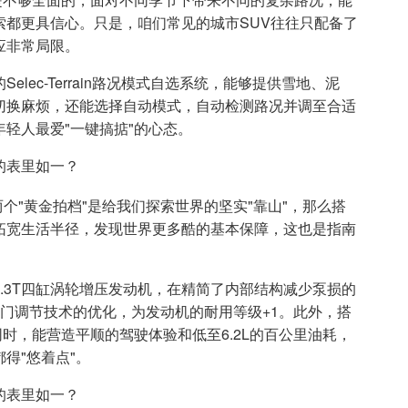
索都更具信心。只是，咱们常见的城市SUV往往只配备了
应非常局限。
lec-Terrain路况模式自选系统，能够提供雪地、泥
切换麻烦，还能选择自动模式，自动检测路况并调至合适
轻人最爱"一键搞掂"的心态。
errain这两个"黄金拍档"是给我们探索世界的坚实"靠山"，那么搭
拓宽生活半径，发现世界更多酷的基本保障，这也是指南
4 1.3T四缸涡轮增压发动机，在精简了内部结构减少泵损的
可变气门调节技术的优化，为发动机的耐用等级+1。此外，搭
同时，能营造平顺的驾驶体验和低至6.2L的百公里油耗，
得"悠着点"。