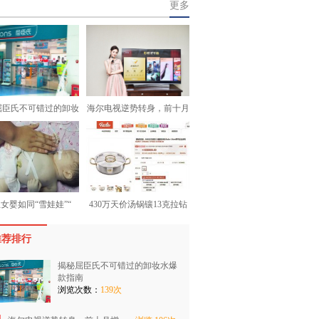
更多
屈臣氏不可错过的卸妆
海尔电视逆势转身，前十月
女婴如同“雪娃娃”“
430万天价汤锅镶13克拉钻
推荐排行
揭秘屈臣氏不可错过的卸妆水爆
款指南
浏览次数：
139次