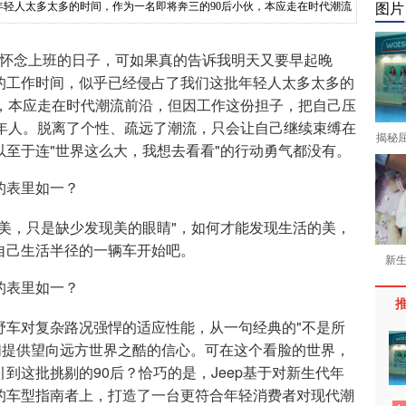
轻人太多太多的时间，作为一名即将奔三的90后小伙，本应走在时代潮流
图片
怀念上班的日子，可如果真的告诉我明天又要早起晚
的工作时间，似乎已经侵占了我们这批年轻人太多太多的
伙，本应走在时代潮流前沿，但因工作这份担子，把自己压
中年人。脱离了个性、疏远了潮流，只会让自己继续束缚在
揭秘
至于连"世界这么大，我想去看看"的行动勇气都没有。
美，只是缺少发现美的眼睛"，如何才能发现生活的美，
自己生活半径的一辆车开始吧。
新生
野车对复杂路况强悍的适应性能，从一句经典的"不是所
给我们提供望向远方世界之酷的信心。可在这个看脸的世界，
到这批挑剔的90后？恰巧的是，Jeep基于对新生代年
的车型指南者上，打造了一台更符合年轻消费者对现代潮