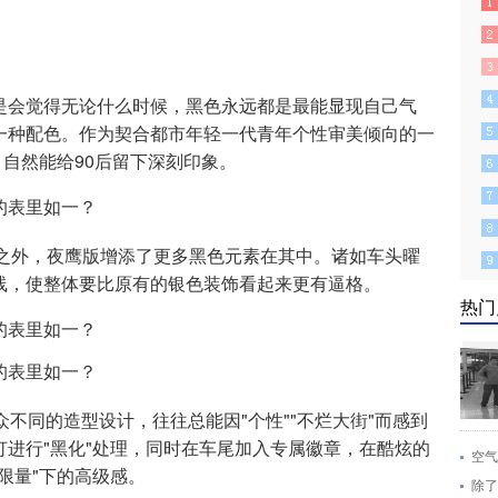
是会觉得无论什么时候，黑色永远都是最能显现自己气
一种配色。作为契合都市年轻一代青年个性审美倾向的一
，自然能给90后留下深刻印象。
言之外，夜鹰版增添了更多黑色元素在其中。诸如车头曜
线，使整体要比原有的银色装饰看起来更有逼格。
热门
众不同的造型设计，往往总能因"个性""不烂大街"而感到
进行"黑化"处理，同时在车尾加入专属徽章，在酷炫的
空气
限量"下的高级感。
除了