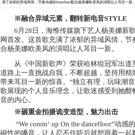
满了浓郁的异域风情，节奏动感的futurebass配合杨美娜欧美风的演唱让人耳目一
道至今，杨美娜在音乐道路上一直挑
※融合异域元素，翻转新电音STYLE
6月28日，海惟传媒旗下艺人杨美娜新歌《DO
网首发。这首歌充满了浓郁的异域风情，节奏动感的
合杨美娜欧美风的演唱让人耳目一新。
从《中国新歌声》荣获哈林组冠军出道至
道路上一直挑战自我，不断超越，坚持用精
带来耳目一新的惊喜。“独立有理，玩味潮音
歌展现的个人音乐理念，让歌迷感受到她酣
音的内心。
※砸重金拍摄诡变造型，魅力出击
“We comin‘ up On the dancefloo
磁性的嗓音，让人忍不住听后就想跟着一起