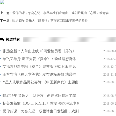
上一篇：
爱你的课，怎会忘记！杨丞琳生日发新曲，戏剧片尾曲『忘课』致青春
下一篇：
唱游15年 音乐人「邱振哲」两岸巡回唱出半辈子的坚持
频道精选
张远全新个人单曲上线 叩问爱情另番《落魄》
2019-08-
单飞又单身 宏正为爱《撑伞》：粉丝理想喜讯
2018-12-
艾福杰尼新专辑《楼兰》完整版正式上线 曲风
2018-12-
王军导演《在天堂等我》发布终极海报 地震催
2018-11-
Y星人儿歌作品再获嘉赞 《中国新声代》主题曲
2018-09-
唱游15年 音乐人「邱振哲」两岸巡回唱出半辈
2018-08-
杨美娜新歌《DO IT RIGHT》首发 领跑潮流电音
2018-06-
爱你的课，怎会忘记！杨丞琳生日发新曲，戏剧
2018-06-