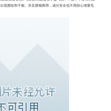
会出现唇纹和干裂。并且唇颊两用，成分安全也不用担心堵塞毛