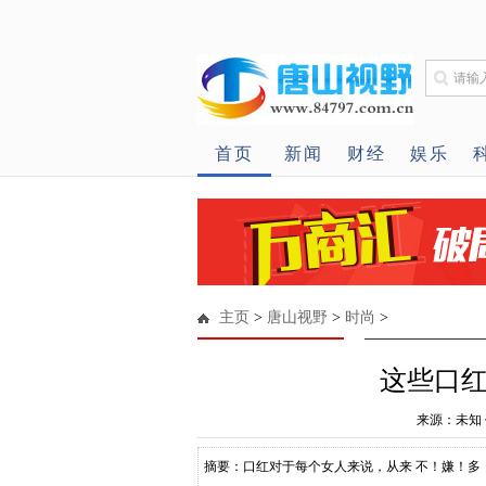
首页
新闻
财经
娱乐
主页
>
唐山视野
>
时尚
>
这些口
来源：未知 作
摘要：口红对于每个女人来说，从来 不！嫌！多