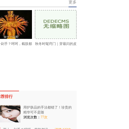
更多
一剁手？呵呵，截肢都
秋冬时髦窍门｜穿最闪的皮
推荐排行
用护肤品的手法都错了！珍贵的
精华可不是随
浏览次数：
77次