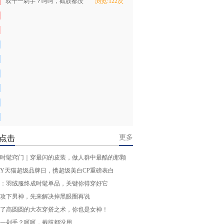
双十一剁手？呵呵，截肢都没
浏览:122次
用
更多
点击
时髦窍门｜穿最闪的皮装，做人群中最酷的那颗
AY天猫超级品牌日，携超级美白CP重磅表白
：羽绒服终成时髦单品，关键你得穿好它
攻下男神，先来解决掉黑眼圈再说
了高圆圆的大衣穿搭之术，你也是女神！
一剁手？呵呵，截肢都没用